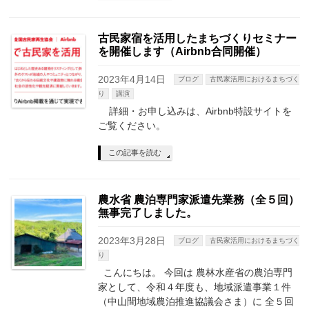
古民家宿を活用したまちづくりセミナー
を開催します（Airbnb合同開催）
2023年4月14日
ブログ
古民家活用におけるまちづく
り
講演
詳細・お申し込みは、Airbnb特設サイトを
ご覧ください。
この記事を読む
農水省 農泊専門家派遣先業務（全５回）
無事完了しました。
2023年3月28日
ブログ
古民家活用におけるまちづく
り
こんにちは。 今回は 農林水産省の農泊専門
家として、令和４年度も、地域派遣事業１件
（中山間地域農泊推進協議会さま）に 全５回