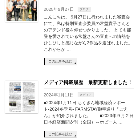
2025年9月27日
ブログ
こんにちは。 9月27日に行われました審査会
にて、私は特別審査会委員の常盤貴子さんと
のアテンド役を仰せつかりました。 とても能
登を愛されている常盤さんの審査への情熱を
ひしひしと感じながら2作品を選ばれました。
これからが …
この記事を読む
メディア掲載履歴 最新更新しました！
2024年1月11日
メディア
■2024年1月11日 ちくぎん地域経済レポー
ト-2024冬季号- FARMSTAY御幸通り「ごえ
ん」が紹介されました。 ■2023年９月２日
日本経済新聞夕刊（全国）～ホビー人 …
この記事を読む