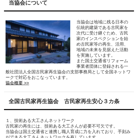
当協会について
当協会は地域に残る日本の
伝統的建築である古民家を
次代に受け継ぐため、古民
家のインスペクションを始
め古民家等の再生、活用、
地域の未来を見据えた活動
を実施しています。
また国土交通省リフォーム
事業者団体に登録される一
般社団法人全国古民家再生協会の支部事務局として全国ネットワ
ークで対応をおこなっています。
協会概要 >>
全国古民家再生協会 古民家再生安心３カ条
１、技術ある大工さんネットワーク
古民家の再生には、技術ある大工さんが必要不可欠です。
当協会は国土交通省と連携し職人育成に力を入れており、手刻み
ができる大工さんネットワークを有しています。