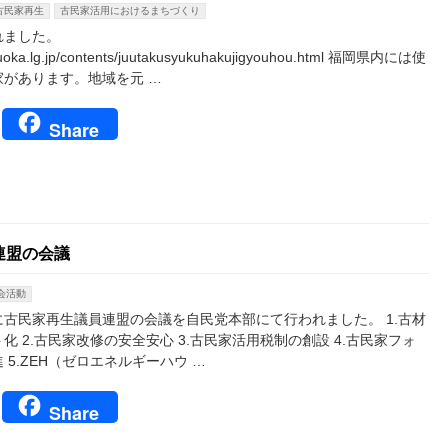
古民家再生
古民家活用におけるまちづくり
れました。
ukuoka.lg.jp/contents/juutakusyukuhakujigyouhou.html 福岡県内には使
があります。地域を元 …
book
tter
Line
Share
連盟の会議
会活動
古民家再生議員連盟の会議を自民党本部にて行われました。 1.古材
化 2.古民家改修の安全安心 3.古民家活用税制の創設 4.古民家フォ
5.ZEH（ゼロエネルギーハウ …
book
tter
Line
Share