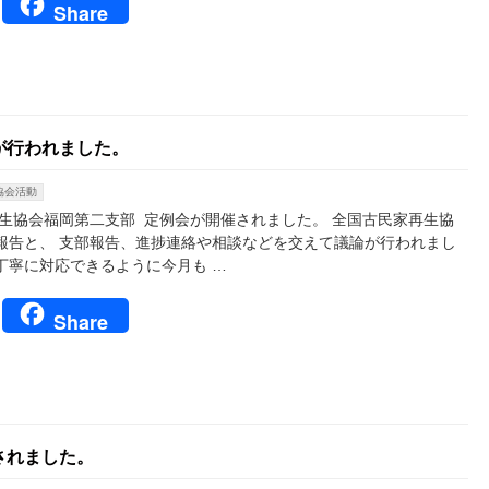
book
tter
Line
Share
が行われました。
協会活動
生協会福岡第二支部 定例会が開催されました。 全国古民家再生協
報告と、 支部報告、進捗連絡や相談などを交えて議論が行われまし
丁寧に対応できるように今月も …
book
tter
Line
Share
されました。