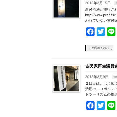
2018年3月15日
新民泊法が施行さ
http://www.pref.f
われていない古民家
Face
Twi
この記事を読む
古民家再生議員
2018年3月9日
協
２日目は、はじめに
活用のエコポイント
トツーリズムの推進 
Face
Twi