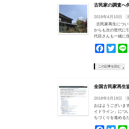
古民家の調査へ
2018年4月10日
古民家再生につい
からも次の世代に引
代目さんも一緒に
Face
Twi
この記事を読む
全国古民家再生
2018年3月19日
おはようございます
イドライン」につ
ちづくりを進めるた