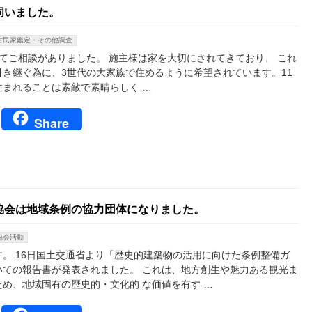
伺いました。
古民家鑑定・その他調査
てご相談がありました。 施主様は家を大切にされてきており、 これ
き継ぐ為に、3世代の大家族で住めるように希望されています。11
住まれることは素敵で素晴らしく …
book
tter
Line
Share
協会は地域条例の協力団体になりました。
協会活動
。 16日国土交通省より「歴史的建築物の活用に向けた条例整備ガ
いての報告書が発表されました。 これは、地方創生や魅力ある観光ま
め、地域固有の歴史的・文化的 な価値を有す …