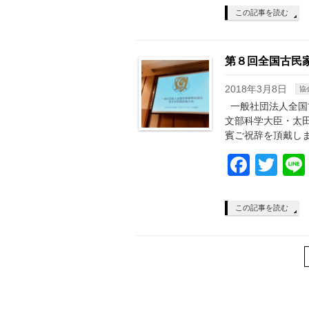
この記事を読む
第８回全国古民家
2018年3月8日
協
一般社団法人全国
文部科学大臣・太
賓ご祝辞を頂戴しま
Face
Twi
この記事を読む