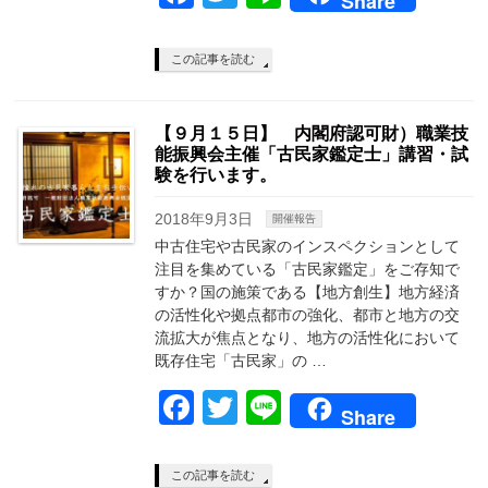
Share
この記事を読む
【９月１５日】 内閣府認可財）職業技
能振興会主催「古民家鑑定士」講習・試
験を行います。
2018年9月3日
開催報告
中古住宅や古民家のインスペクションとして
注目を集めている「古民家鑑定」をご存知で
すか？国の施策である【地方創生】地方経済
の活性化や拠点都市の強化、都市と地方の交
流拡大が焦点となり、地方の活性化において
既存住宅「古民家」の …
Facebook
Twitter
Line
Share
この記事を読む