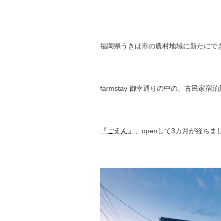
福岡県うきは市の農村地域に新たにで
farmstay 御幸通りの中の、古民家宿
『ごえん』
、openして3カ月が経ちま