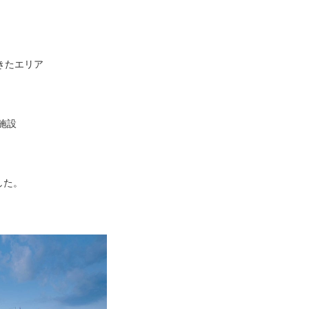
きたエリア
泊施設
した。