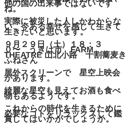
他の国の出来事ではないです
ね。
実際に被災した人しかわからな
い、今ある幸せを感じて生きて
生きたいと思います。
９月２９日（土）１８：３
０〜 うきは市 FARM
THEATRE 山北小路 十割蕎麦き
ふねさん
屋外スクリーンで 星空上映会
があります。
綺麗な星空も見えてお酒も食べ
物もあるようです。
これからの時代を生きるために
必要なコトをリラックスして鑑
賞してはいかがでしょうか。