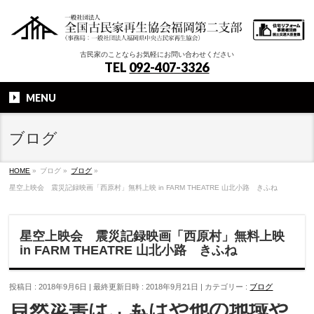
古民家のことならお気軽にお問い合わせください
TEL
092-407-3326
MENU
ブログ
HOME
»
ブログ
»
ブログ
»
星空上映会 震災記録映画「西原村」無料上映 in FARM THEATRE 山北小路 きふね
星空上映会 震災記録映画「西原村」無料上映
in FARM THEATRE 山北小路 きふね
投稿日 : 2018年9月6日
最終更新日時 : 2018年9月21日
カテゴリー :
ブログ
自然災害は、もはや他の地域や