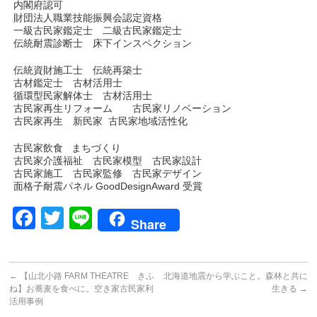
内閣府認可
財団法人職業技能振興会認定資格
一級古民家鑑定士 二級古民家鑑定士
伝統耐震診断士 床下インスペクション
伝統資財施工士 伝統再築士
古材鑑定士 古材活用士
循環型民家解体士 古材活用士
古民家再生リフォーム 古民家リノベーション
古民家再生 新民家 古民家地域活性化
古民家飲食 まちづくり
古民家介護福祉 古民家模型 古民家設計
古民家施工 古民家監修 古民家デザイン
面格子耐震パネル GoodDesignAward 受賞
Facebook
Twitter
Line
Share
←
【山北小路 FARM THEATRE きふ
北海道地震から学ぶこと。森林と共に
ね】お蕎麦を食べに。空き家古民家利
生きる
→
活用事例